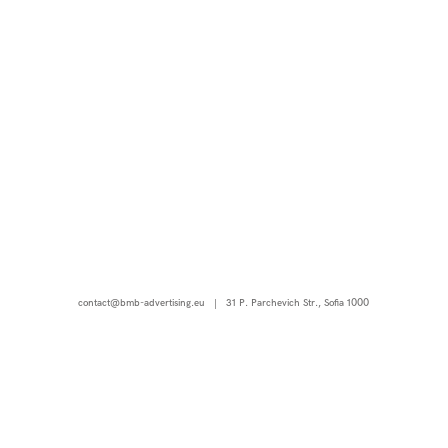
contact@bmb-advertising.eu
| 31 P. Parchevich Str., Sofia 1000